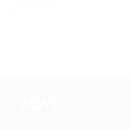
CONDICIONADO...
Auxiliar
,
Fortaleza
,
Outras
28/04/2016
0 Comentários
EMPREGO EFETIVO DE AUXILIAR/MECÂNICO DE
AR CONDICIONADO AUTOMOTIVO -FORTALEZA
– CE Auxiliar/Mecânico…
CONTINUE LENDO
Conectando talentos a oportunidades. Explore novas
possibilidades de carreira com milhares de vagas
disponíveis.
Seu futuro começa aqui.