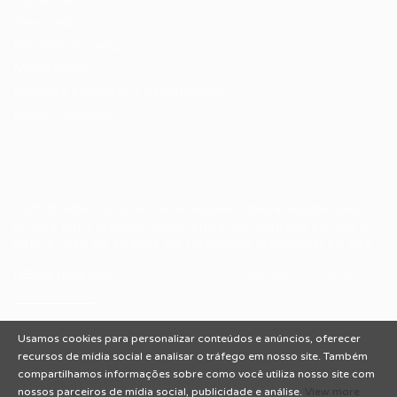
Fale Conosco
Encontre sua vaga
Minha conta
Encontre Empresas e Recrutadores
Entrar/ Cadastrar
Fale conosco
Tem dúvidas ou precisa de ajuda? Nossa equipe está
pronta para atender você! Entre em contato conosco
pelo e-mail ou através do formulário disponível no site.
(85)981044140
vagas@portalvagas.com
Usamos cookies para personalizar conteúdos e anúncios, oferecer
recursos de mídia social e analisar o tráfego em nosso site. Também
compartilhamos informações sobre como você utiliza nosso site com
nossos parceiros de mídia social, publicidade e análise.
View more