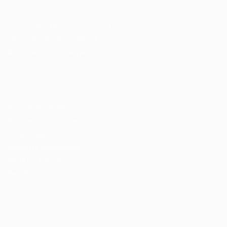
Cursos Profissionalizantes
|
Fale com a Recrutadora
© 2024 PortalVagas.com
Recrutador / Empresas
Pacote de Vagas
Pacote de Currículos
Enviar vaga
Encontre candidados
Perfil da Empresa
Gestão de Vagas
Candidatos / Vagas
Sobre nós