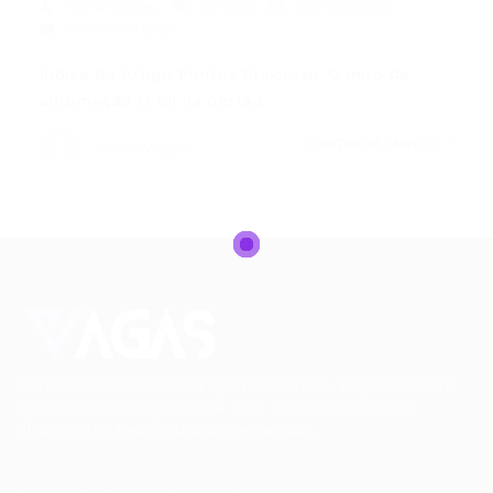
Portal Vagas
Artigos
22/06/2026
0 Comentários
Índice do Artigo Pontos Principais O mito da
automação total na gestão…
CONTINUE LENDO
Portal Vagas
Conectando talentos a oportunidades. Explore novas
possibilidades de carreira com milhares de vagas
disponíveis.
Seu futuro começa aqui.