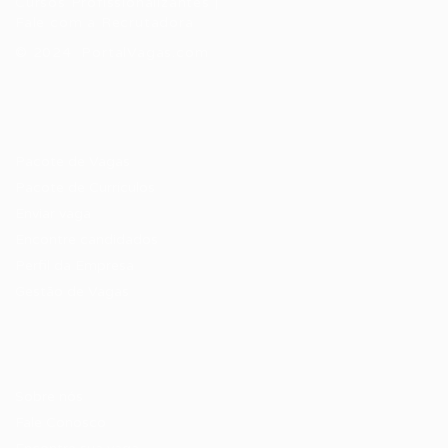
Cursos Profissionalizantes
|
Fale com a Recrutadora
© 2024 PortalVagas.com
Recrutador / Empresas
Pacote de Vagas
Pacote de Currículos
Enviar vaga
Encontre candidados
Perfil da Empresa
Gestão de Vagas
Candidatos / Vagas
Sobre nós
Fale Conosco