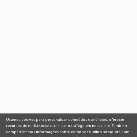
Sobre nós
Fale Conosco
Encontre sua vaga
Minha conta
Encontre Empresas e Recrutadores
Entrar/ Cadastrar
Fale conosco
Tem dúvidas ou precisa de ajuda? Nossa equipe está
pronta para atender você! Entre em contato conosco
pelo e-mail ou através do formulário disponível no site.
(85)981044140
vagas@portalvagas.com
Usamos cookies para personalizar conteúdos e anúncios, oferecer
recursos de mídia social e analisar o tráfego em nosso site. Também
compartilhamos informações sobre como você utiliza nosso site com