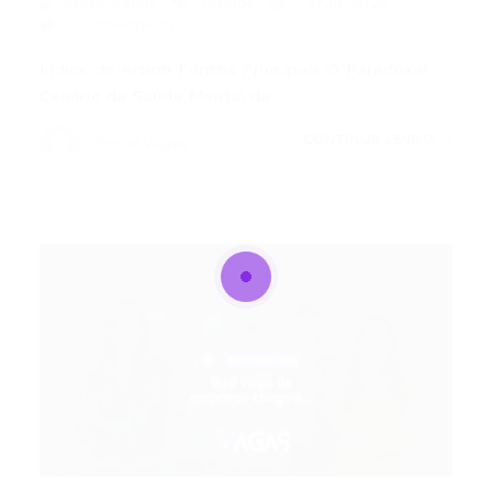
Portal Vagas
Artigos
15/06/2026
0 Comentários
Índice do Artigo Pontos Principais O Paradoxal
Cenário da Saúde Mental da…
CONTINUE LENDO
Portal Vagas