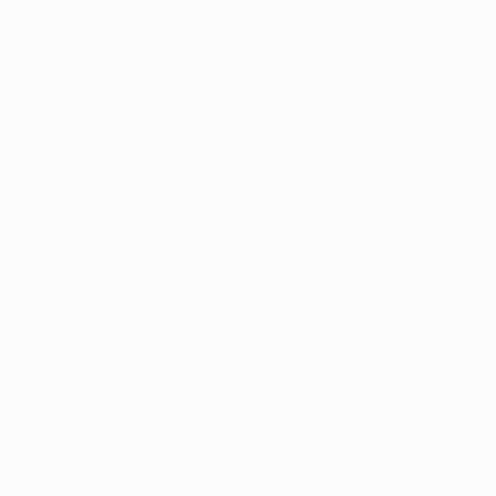
disponíveis.
Seu futuro começa aqui.
Cursos Profissionalizantes
|
Fale com a Recrutadora
© 2024 PortalVagas.com
Recrutador / Empresas
Pacote de Vagas
Pacote de Currículos
Enviar vaga
Encontre candidados
Perfil da Empresa
Gestão de Vagas
Candidatos / Vagas