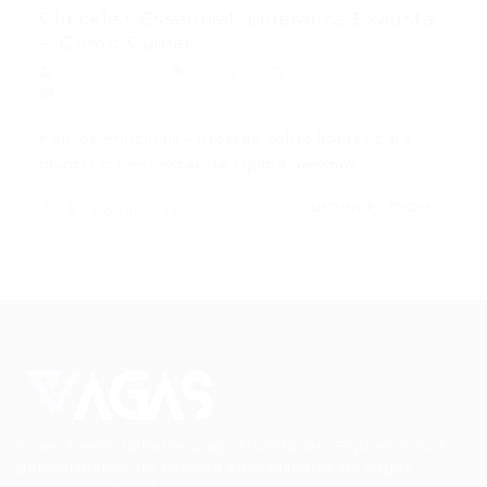
Checklist Essencial: Liderança Exausta
– Como Cuidar...
Portal Vagas
Artigos
09/05/2026
0 Comentários
Pontos PrincipaisA pressão sobre líderes para
manter o bem-estar da equipe, mesmo…
CONTINUE LENDO
Portal Vagas
Conectando talentos a oportunidades. Explore novas
possibilidades de carreira com milhares de vagas