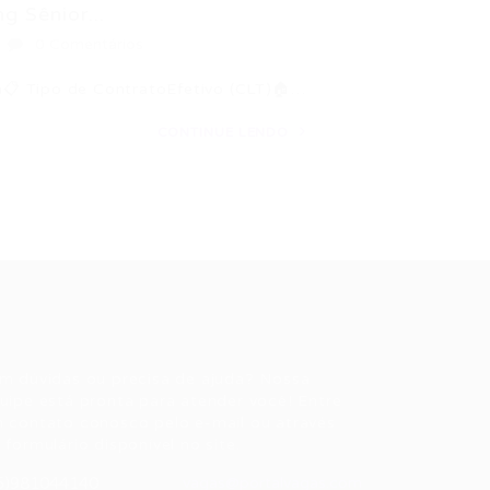
g Sênior...
0 Comentários
m📋 Tipo de ContratoEfetivo (CLT)🏠…
CONTINUE LENDO
ale conosco
m dúvidas ou precisa de ajuda? Nossa
uipe está pronta para atender você! Entre
 contato conosco pelo e-mail ou através
 formulário disponível no site.
5)981044140
vagas@portalvagas.com