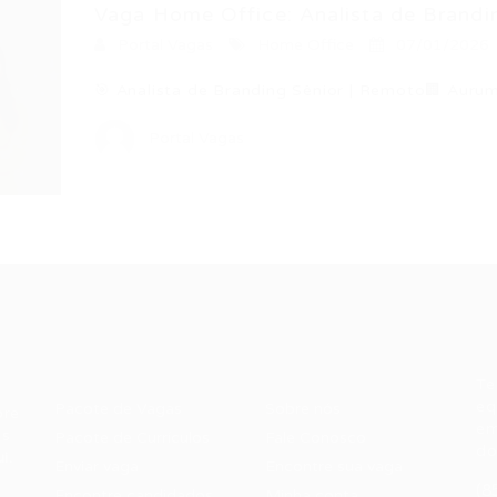
Vaga Home Office: Analista de Brandin
Portal Vagas
Home Office
07/01/2026
🎯 Analista de Branding Sênior | Remoto🏢 Auru
Portal Vagas
Recrutador /
Candidatos /
F
Empresas
Vagas
Te
eq
Pacote de Vagas
Sobre nós
ore
em
es
Pacote de Currículos
Fale Conosco
do
i.
Enviar vaga
Encontre sua vaga
(8
Encontre candidados
Minha conta