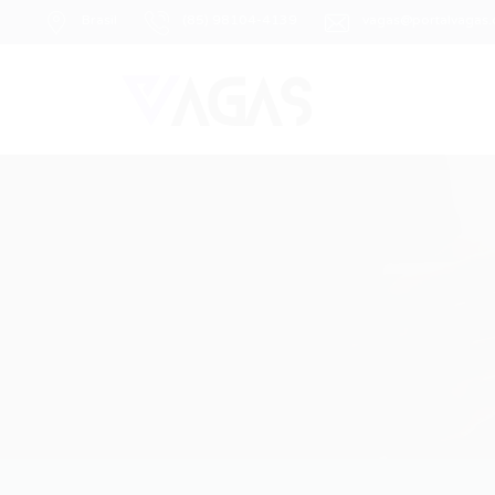
Brasil
(85) 98104-4139
vagas@portalvagas