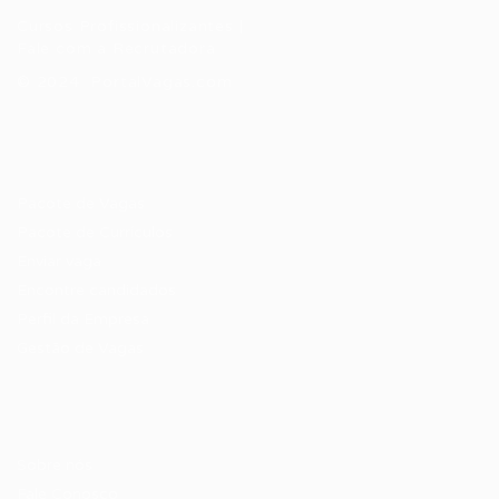
Cursos Profissionalizantes
|
Fale com a Recrutadora
© 2024 PortalVagas.com
Recrutador / Empresas
Pacote de Vagas
Pacote de Currículos
Enviar vaga
Encontre candidados
Perfil da Empresa
Gestão de Vagas
Candidatos / Vagas
Sobre nós
Fale Conosco