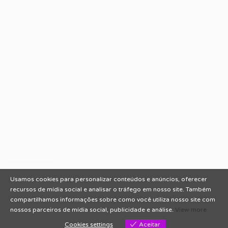
Encontre sua vaga
Minha conta
Encontre Empresas e Recrutadores
Entrar/ Cadastrar
Fale conosco
Tem dúvidas ou precisa de ajuda? Nossa equipe está
pronta para atender você! Entre em contato conosco
pelo e-mail ou através do formulário disponível no site.
(85)981044140
vagas@portalvagas.com
Usamos cookies para personalizar conteúdos e anúncios, oferecer
recursos de mídia social e analisar o tráfego em nosso site. Também
compartilhamos informações sobre como você utiliza nosso site com
nossos parceiros de mídia social, publicidade e análise.
View more
Todos os direitos reservados © 2012 Portal Vagas.
Cookies settings
Aceitar