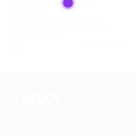
Informática
18/12/2015
0 Comentários
Desenvolvedor Júnior Web/JS Estamos
aumentando nosso time e procuramos um
Desenvolvedor Web/JS….
CONTINUE LENDO
Conectando talentos a oportunidades. Explore novas
possibilidades de carreira com milhares de vagas
disponíveis.
Seu futuro começa aqui.