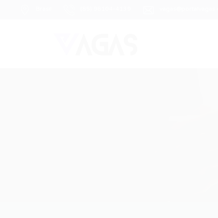
Brasil
(85) 98104-4139
vagas@portalvagas