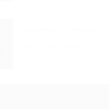
Concurso PC ES Oficial Investigador: s
Portal Vagas
Concurso
,
Concursos
03/0
Entenda os recursos e atualizações no concurso
Portal Vagas
Recrutador /
Candidatos /
F
Empresas
Vagas