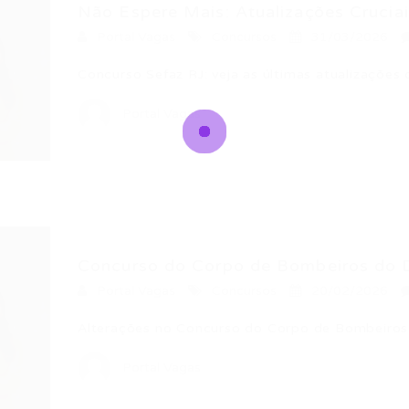
Não Espere Mais: Atualizações Cruciai
Portal Vagas
Concursos
31/03/2026
Concurso Sefaz RJ: veja as últimas atualizaçõe
Portal Vagas
Concurso do Corpo de Bombeiros do DF
Portal Vagas
Concursos
20/02/2026
Alterações no Concurso do Corpo de Bombeiros 
Portal Vagas