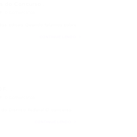
s do Concurso...
0 Comentários
s dos editais Quando falamos sobre…
CONTINUE LENDO
:...
0 Comentários
do Distrito Federal O concurso…
CONTINUE LENDO