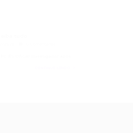
aiba tudo...
2/2026
0 Comentários
 PC ES Oficial Investigador após…
CONTINUE LENDO
ale conosco