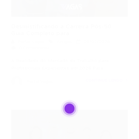
Desmistificando a Carreira Pós-50:
Guia Completo para...
Portal Vagas
Artigos
26/02/2026
0 Comentários
A Realidade do Mercado de Trabalho para
Profissionais Experientes em 2026 Para…
CONTINUE LENDO
Portal Vagas