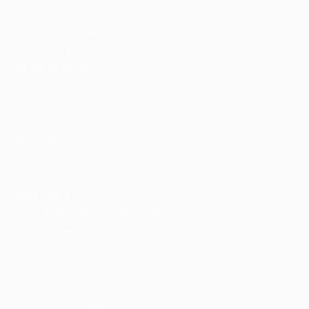
Enviar vaga
Encontre candidados
Perfil da Empresa
Gestão de Vagas
Candidatos / Vagas
Sobre nós
Fale Conosco
Encontre sua vaga
Minha conta
Encontre Empresas e Recrutadores
Entrar/ Cadastrar
Fale conosco
Tem dúvidas ou precisa de ajuda? Nossa equipe está