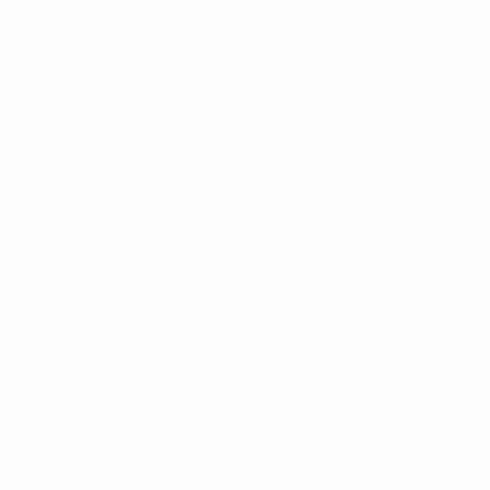
© 2024 PortalVagas.com
Recrutador / Empresas
Pacote de Vagas
Pacote de Currículos
Enviar vaga
Encontre candidados
Perfil da Empresa
Gestão de Vagas
Candidatos / Vagas
Sobre nós
Fale Conosco
Encontre sua vaga
Minha conta