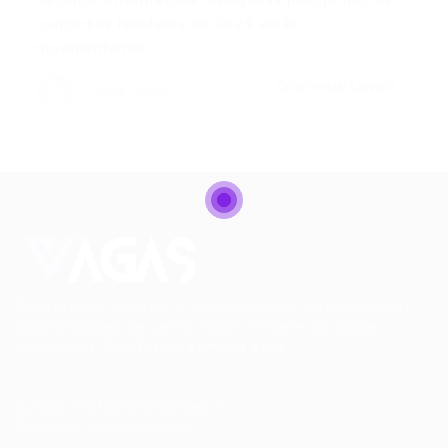
concursos Nordeste de 2024 estão
movimentando…
CONTINUE LENDO
Portal Vagas
Conectando talentos a oportunidades. Explore novas
possibilidades de carreira com milhares de vagas
disponíveis.
Seu futuro começa aqui.
Cursos Profissionalizantes
|
Fale com a Recrutadora