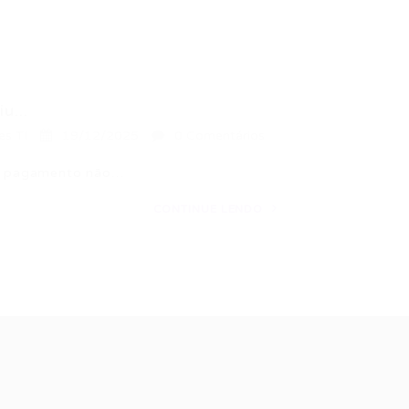
u...
es TI
19/12/2025
0 Comentários
e o pagamento não…
CONTINUE LENDO
ale conosco