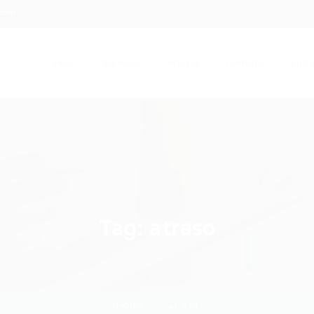
.com
Início
Serviços
Artigos
Contato
Entra
Tag:
atraso
Home
atraso