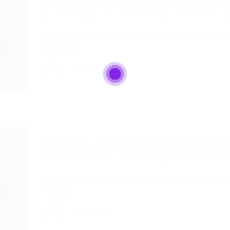
MPF Investiga Atraso nas Convocatóri
Portal Vagas
Concursos
30/07/2026
Índice do Artigo Pontos Principais Investigaç
Concurso…
Portal Vagas
Descubra as Consequências do Inadimp
Portal Vagas
Concursos
01/05/2026
No universo jurídico, compreender as nuances d
aspecto…
Portal Vagas