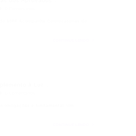
as dos Aprovados...
0 Comentários
ão do MPF Acompanha Convocatórias do
CONTINUE LENDO
lemento à Luz...
0 Comentários
as obrigações é fundamental. Um
CONTINUE LENDO