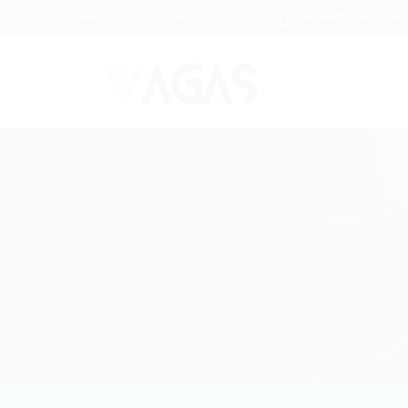
Brasil
(85) 98104-4139
vagas@portalvagas