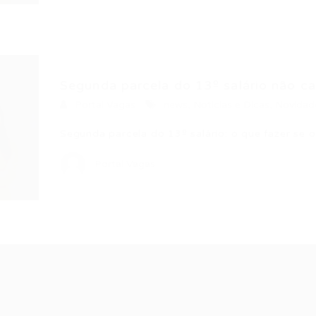
Segunda parcela do 13º salário não cai
Portal Vagas
news
,
Noticias e Dicas
,
Novidad
Segunda parcela do 13º salário: o que fazer s
Portal Vagas
Recrutador /
Candidatos /
F
Empresas
Vagas