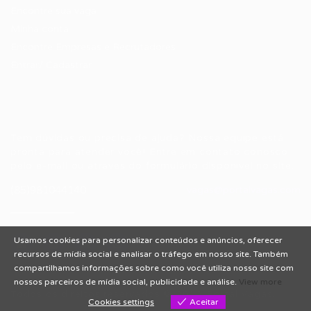
Encontre sua vaga
Minha conta
Encontre Empresas e Recrutadores
Entrar/ Cadastrar
Fale conosco
Tem dúvidas ou precisa de ajuda? Nossa equipe está
pronta para atender você! Entre em contato conosco
pelo e-mail ou através do formulário disponível no site.
(85)981044140
vagas@portalvagas.com
Usamos cookies para personalizar conteúdos e anúncios, oferecer
recursos de mídia social e analisar o tráfego em nosso site. Também
compartilhamos informações sobre como você utiliza nosso site com
nossos parceiros de mídia social, publicidade e análise.
View more
Todos os direitos reservados © 2012 Portal Vagas.
Cookies settings
Aceitar