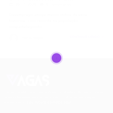
28/11/2025
0 Comentários
Desemprego atinge menor índice da série
histórica, com recorde na população
ocupadaSegundo…
CONTINUE LENDO
Portal Vagas
Conectando talentos a oportunidades. Explore novas
possibilidades de carreira com milhares de vagas
disponíveis.
Seu futuro começa aqui.