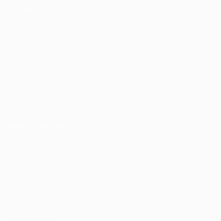
Cursos Profissionalizantes
|
Fale com a Recrutadora
© 2024 PortalVagas.com
Recrutador / Empresas
Pacote de Vagas
Pacote de Currículos
Enviar vaga
Encontre candidados
Perfil da Empresa
Gestão de Vagas
Candidatos / Vagas
Sobre nós
Fale Conosco