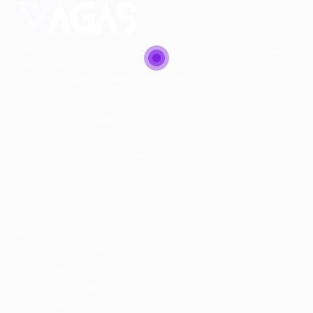
Conectando talentos a oportunidades. Explore novas
possibilidades de carreira com milhares de vagas
disponíveis.
Seu futuro começa aqui.
Cursos Profissionalizantes
|
Fale com a Recrutadora
© 2024 PortalVagas.com
Recrutador / Empresas
Pacote de Vagas
Pacote de Currículos
Enviar vaga
Encontre candidados
Perfil da Empresa