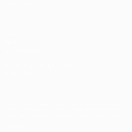
Gestão de Vagas
Candidatos / Vagas
Sobre nós
Fale Conosco
Encontre sua vaga
Minha conta
Encontre Empresas e Recrutadores
Entrar/ Cadastrar
Fale conosco
Tem dúvidas ou precisa de ajuda? Nossa equipe está
pronta para atender você! Entre em contato conosco
pelo e-mail ou através do formulário disponível no site.
(85)981044140
vagas@portalvagas.com