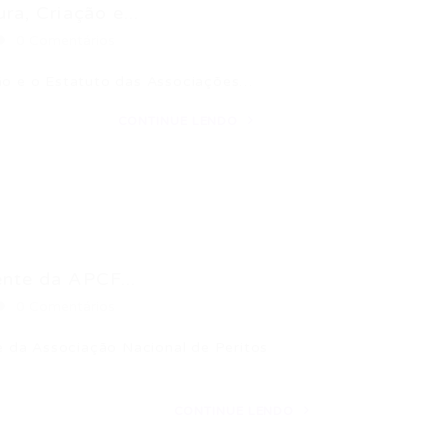
a, Criação e...
0 Comentários
ção e o Estatuto das Associações…
CONTINUE LENDO
nte da APCF...
0 Comentários
 da Associação Nacional de Peritos
CONTINUE LENDO