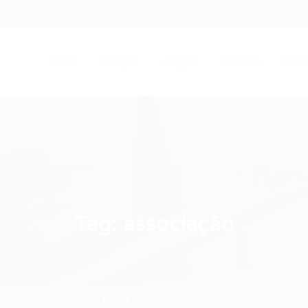
.com
Início
Serviços
Artigos
Contato
Entra
Tag:
associação
Home
associação