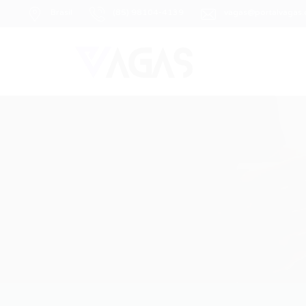
Brasil
(85) 98104-4139
vagas@portalvagas