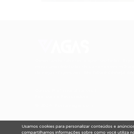
Conectando talentos a oportunidades. Expl
novas possibilidades de carreira com milhar
de vagas disponíveis.
Seu futuro começa aqu
Cursos Profissionalizantes
|
Fale com a Recrutadora
© 2024 PortalVagas.com
Usamos cookies para personalizar conteúdos e anúncios,
Todos os direitos reservados © 2012 Portal
compartilhamos informações sobre como você utiliza nos