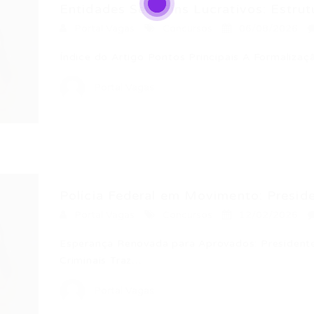
Entidades Sem Fins Lucrativos: Estrutur
Portal Vagas
Concursos
06/08/2026
Índice do Artigo Pontos Principais A Formaliza
Portal Vagas
Polícia Federal em Movimento: Preside
Portal Vagas
Concursos
12/02/2026
Esperança Renovada para Aprovados: Presidente
Criminais Traz…
Portal Vagas