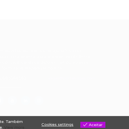
ale conosco
m dúvidas ou precisa de ajuda? Nossa
uipe está pronta para atender você! Entre
 contato conosco pelo e-mail ou através
 formulário disponível no site.
5)981044140
vagas@portalvagas.com
site. Também
Cookies settings
Aceitar
se.
View more