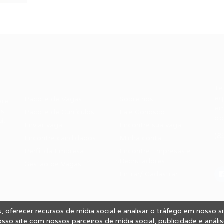
Recrutador /
Candidatos /
F
Empresas
Vagas
Te
eq
Pacote de Vagas
Sobre nós
ore
em
es
Pacote de Currículos
Fale Conosco
do
i.
Enviar vaga
Encontre sua vaga
(8
Encontre candidados
Minha conta
Perfil da Empresa
Encontre Empresas e
Recrutadores
Gestão de Vagas
Entrar/ Cadastrar
 oferecer recursos de mídia social e analisar o tráfego em nosso 
 Vagas.
so site com nossos parceiros de mídia social, publicidade e análi