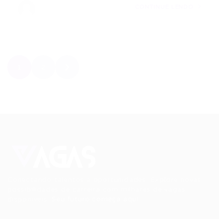
CONTINUE LENDO
1
2
Conectando talentos a oportunidades. Explore novas
possibilidades de carreira com milhares de vagas
disponíveis.
Seu futuro começa aqui.