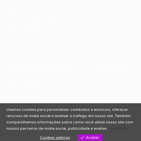
Encontre sua vaga
Minha conta
Encontre Empresas e Recrutadores
Entrar/ Cadastrar
Fale conosco
Tem dúvidas ou precisa de ajuda? Nossa equipe está
pronta para atender você! Entre em contato conosco
pelo e-mail ou através do formulário disponível no site.
(85)981044140
vagas@portalvagas.com
Usamos cookies para personalizar conteúdos e anúncios, oferecer
recursos de mídia social e analisar o tráfego em nosso site. Também
compartilhamos informações sobre como você utiliza nosso site com
nossos parceiros de mídia social, publicidade e análise.
View more
Todos os direitos reservados © 2012 Portal Vagas.
Cookies settings
Aceitar