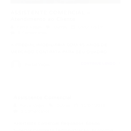
ASSISTENTE COMERCIAL –
Atendimento ao Cliente
Portal Vagas
Outras
05/01/2019
0 Comentários
A PREDIAL IMOBILIÁRIA COM 45 ANOS DE
MERCADO CONTRATA PARA SEU QUADRO…
CONTINUE LENDO
Portal Vagas
Assistente Comercial
Portal Vagas
Outras
11/07/2018
0 Comentários
Assistente Comercial Requisitos: Ensino
Superior Completo (Administração, Economia,