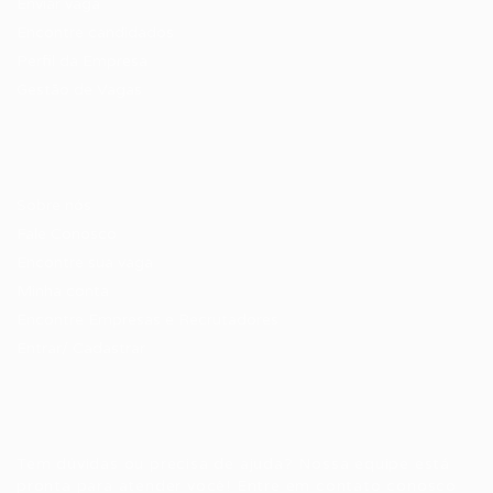
Enviar vaga
Encontre candidados
Perfil da Empresa
Gestão de Vagas
Candidatos / Vagas
Sobre nós
Fale Conosco
Encontre sua vaga
Minha conta
Encontre Empresas e Recrutadores
Entrar/ Cadastrar
Fale conosco
Tem dúvidas ou precisa de ajuda? Nossa equipe está
pronta para atender você! Entre em contato conosco