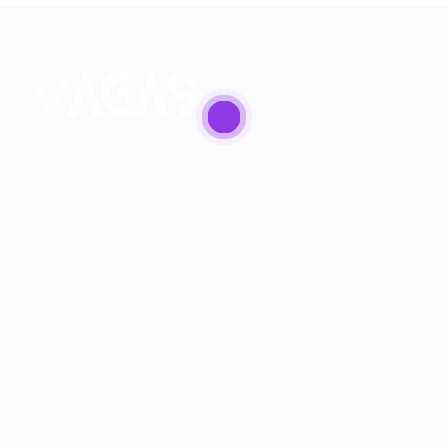
Conectando talentos a oportunidades. Explore novas
possibilidades de carreira com milhares de vagas
disponíveis.
Seu futuro começa aqui.
Cursos Profissionalizantes
|
Fale com a Recrutadora
© 2024 PortalVagas.com
Recrutador / Empresas
Pacote de Vagas
Pacote de Currículos