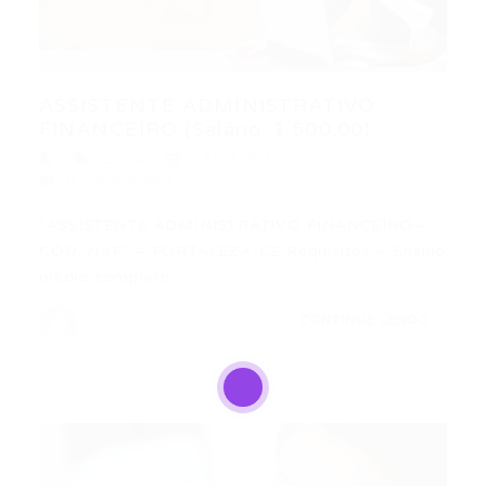
ASSISTENTE ADMINISTRATIVO
FINANCEIRO (Salário: 1.500,00)
Outras
13/07/2017
0 Comentários
“ASSISTENTE ADMINISTRATIVO FINANCEIRO–
CÓD. NAF” – FORTALEZA-CE Requisitos – Ensino
médio completo;…
CONTINUE LENDO