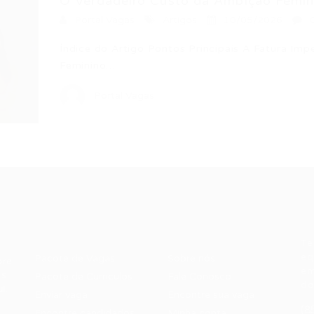
O Verdadeiro Custo da Ambição Femini
Portal Vagas
Artigos
10/05/2026
Índice do Artigo Pontos Principais A Fatura Imp
Feminino…
Portal Vagas
Recrutador /
Candidatos /
F
Empresas
Vagas
Te
eq
Pacote de Vagas
Sobre nós
ore
em
es
Pacote de Currículos
Fale Conosco
do
i.
Enviar vaga
Encontre sua vaga
(8
Encontre candidados
Minha conta