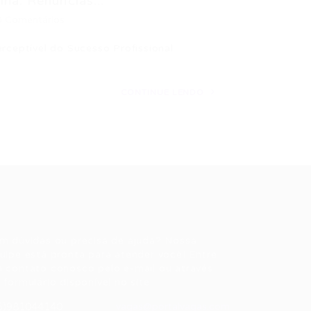
na: Renúncias...
0 Comentários
erceptível do Sucesso Profissional
CONTINUE LENDO
ale conosco
m dúvidas ou precisa de ajuda? Nossa
uipe está pronta para atender você! Entre
 contato conosco pelo e-mail ou através
 formulário disponível no site.
5)981044140
vagas@portalvagas.com