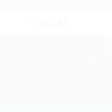
Brasil
(85) 98104-4139
vagas@portalvagas