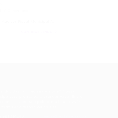
..
0 Comentários
o Auditor Fiscal Municipal A…
CONTINUE LENDO
ale conosco
m dúvidas ou precisa de ajuda? Nossa
uipe está pronta para atender você! Entre
 contato conosco pelo e-mail ou através
 formulário disponível no site.
5)981044140
vagas@portalvagas.com