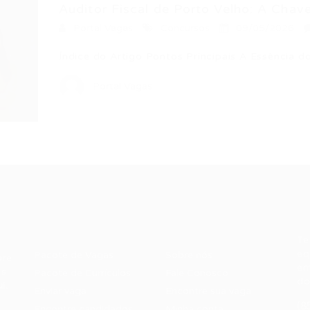
Auditor Fiscal de Porto Velho: A Chave.
Portal Vagas
Concursos
09/05/2026
Índice do Artigo Pontos Principais A Essência d
Portal Vagas
Recrutador /
Candidatos /
F
Empresas
Vagas
Te
eq
Pacote de Vagas
Sobre nós
ore
em
es
Pacote de Currículos
Fale Conosco
do
i.
Enviar vaga
Encontre sua vaga
(8
Encontre candidados
Minha conta