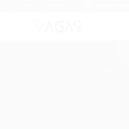
Brasil
(85) 98104-4139
vagas@portalvagas