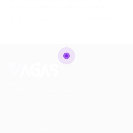
Inicial e a Inconstitucionalidade Declarada…
CONTINUE LENDO
Portal Vagas
Conectando talentos a oportunidades. Explore novas
possibilidades de carreira com milhares de vagas
disponíveis.
Seu futuro começa aqui.
Cursos Profissionalizantes
|
Fale com a Recrutadora
© 2024 PortalVagas.com