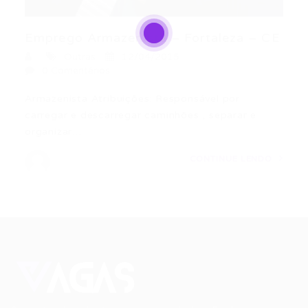
Emprego Armazenista – Fortaleza – CE
Outras
12/04/2015
0 Comentários
Armazenista Atribuições: Responsável por
carregar e descarregar caminhões , separar e
organizar…
CONTINUE LENDO