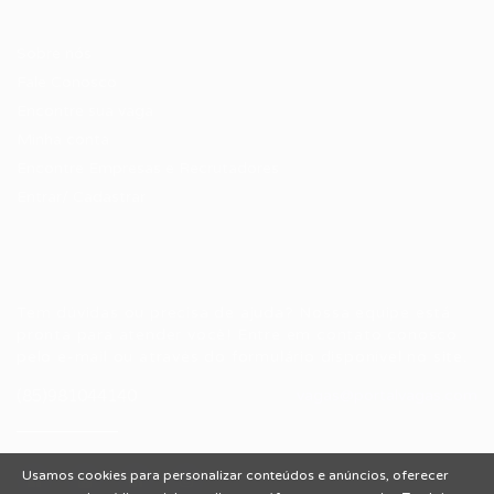
Candidatos / Vagas
Sobre nós
Fale Conosco
Encontre sua vaga
Minha conta
Encontre Empresas e Recrutadores
Entrar/ Cadastrar
Fale conosco
Tem dúvidas ou precisa de ajuda? Nossa equipe está
pronta para atender você! Entre em contato conosco
pelo e-mail ou através do formulário disponível no site.
(85)981044140
vagas@portalvagas.com
Usamos cookies para personalizar conteúdos e anúncios, oferecer