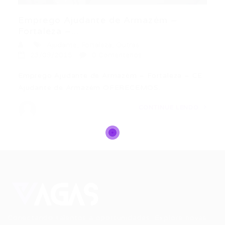
Emprego Ajudante de Armazém –
Fortaleza –...
Ajudante
,
Fortaleza
,
Outras
23/09/2015
0 Comentários
Emprego Ajudante de Armazém – Fortaleza – CE
Ajudante de Armazém OFERECEMOS…
CONTINUE LENDO
Conectando talentos a oportunidades. Explore novas