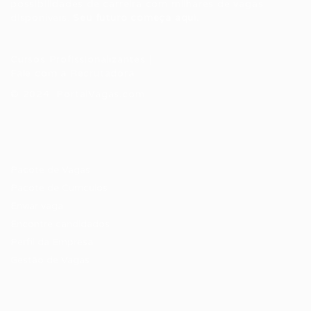
possibilidades de carreira com milhares de vagas
disponíveis.
Seu futuro começa aqui.
Cursos Profissionalizantes
|
Fale com a Recrutadora
© 2024 PortalVagas.com
Recrutador / Empresas
Pacote de Vagas
Pacote de Currículos
Enviar vaga
Encontre candidados
Perfil da Empresa
Gestão de Vagas
Candidatos / Vagas