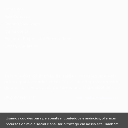
Sobre nós
Fale Conosco
Encontre sua vaga
Minha conta
Encontre Empresas e Recrutadores
Entrar/ Cadastrar
Fale conosco
Tem dúvidas ou precisa de ajuda? Nossa equipe está
pronta para atender você! Entre em contato conosco
pelo e-mail ou através do formulário disponível no site.
(85)981044140
vagas@portalvagas.com
Usamos cookies para personalizar conteúdos e anúncios, oferecer
recursos de mídia social e analisar o tráfego em nosso site. Também