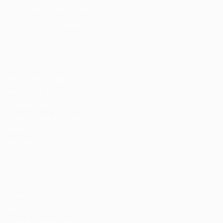
Fale com a Recrutadora
© 2024 PortalVagas.com
Recrutador / Empresas
Pacote de Vagas
Pacote de Currículos
Enviar vaga
Encontre candidados
Perfil da Empresa
Gestão de Vagas
Candidatos / Vagas
Sobre nós
Fale Conosco
Encontre sua vaga