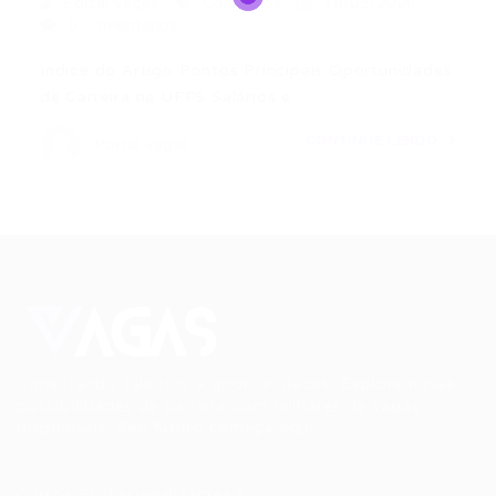
Portal Vagas
Concursos
18/05/2026
0 Comentários
Índice do Artigo Pontos Principais Oportunidades
de Carreira na UFFS Salários e…
CONTINUE LENDO
Portal Vagas
Conectando talentos a oportunidades. Explore novas
possibilidades de carreira com milhares de vagas
disponíveis.
Seu futuro começa aqui.
Cursos Profissionalizantes
|