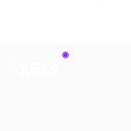
Abrangente de Carreiras Abertas Detalhamento…
CONTINUE LENDO
Portal Vagas
Conectando talentos a oportunidades. Explore novas
possibilidades de carreira com milhares de vagas
disponíveis.
Seu futuro começa aqui.
Cursos Profissionalizantes
|
Fale com a Recrutadora
© 2024 PortalVagas.com