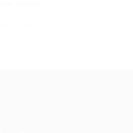
kedIn Learning...
0 Comentários
 da IA e o Impacto…
CONTINUE LENDO
ale conosco
m dúvidas ou precisa de ajuda? Nossa
uipe está pronta para atender você! Entre
 contato conosco pelo e-mail ou através
 formulário disponível no site.
5)981044140
vagas@portalvagas.com