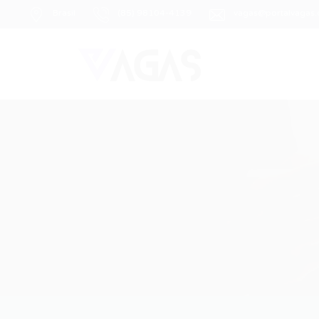
Brasil
(85) 98104-4139
vagas@portalvagas