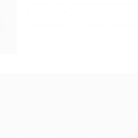
Checklist: 10 Cursos Essenciais do Lin
Portal Vagas
Artigos
16/06/2026
Índice do Artigo Pontos Principais A Revolução
Portal Vagas
Recrutador /
Candidatos /
F
Empresas
Vagas
Te
eq
Pacote de Vagas
Sobre nós
ore
em
es
Pacote de Currículos
Fale Conosco
do
i.
Enviar vaga
Encontre sua vaga
(8
Encontre candidados
Minha conta