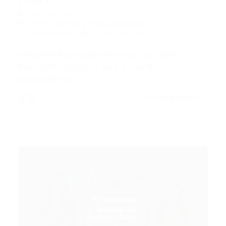
Portal Vagas
news
,
Noticias e Dicas
,
Novidades TI
04/02/2026
0 Comentários
Simulador de aposentadoria do INSS está
disponível novamente para o cidadão
brasileiroApós…
CONTINUE LENDO
Portal Vagas