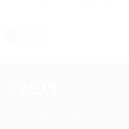
CONTINUE LENDO
Portal Vagas
1
2
Conectando talentos a oportunidades. Explore novas
possibilidades de carreira com milhares de vagas
disponíveis.
Seu futuro começa aqui.