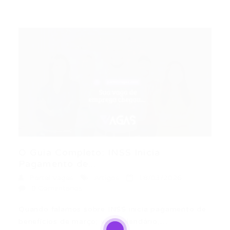
O Guia Completo: INSS Inicia
Pagamento de...
Portal Vagas
Artigos
18/03/2026
0 Comentários
Quando falamos sobre INSS inicia pagamento de
benefícios de março; veja calendário,…