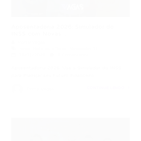
Aposentadoria 2026: Simulador do
INSS com Novas...
Portal Vagas
news
,
Noticias e Dicas
,
Novidades TI
16/01/2026
0 Comentários
Aposentadoria 2026: Use o Simulador do INSS
para Planejar seu Futuro Financeiro…
CONTINUE LENDO
Portal Vagas