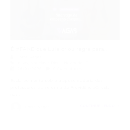
É #FAKE que Lula criou regra para...
Portal Vagas
news
,
Noticias e Dicas
,
Novidades TI
15/01/2026
0 Comentários
Esclarecimento sobre a aposentadoria dos
professores e a reforma da PrevidênciaCircula
nas…
CONTINUE LENDO
Portal Vagas