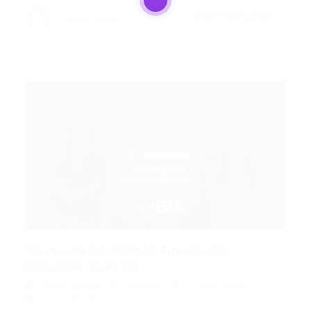
CONTINUE LENDO
Portal Vagas
Sonho da Liberdade Financeira
Distante: Mais da...
Portal Vagas
Artigos
11/02/2026
0 Comentários