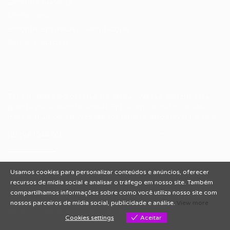
Encontre sua vaga
Minha conta
Encontre Empresas e Recrutadores
Entrar/ Cadastrar
Fale conosco
Tem dúvidas ou precisa de ajuda? Nossa equipe está
pronta para atender você! Entre em contato conosco
pelo e-mail ou através do formulário disponível no site.
(85)981044140
vagas@portalvagas.com
Usamos cookies para personalizar conteúdos e anúncios, oferecer
recursos de mídia social e analisar o tráfego em nosso site. Também
compartilhamos informações sobre como você utiliza nosso site com
nossos parceiros de mídia social, publicidade e análise.
View more
Todos os direitos reservados © 2012 Portal Vagas.
Cookies settings
Aceitar