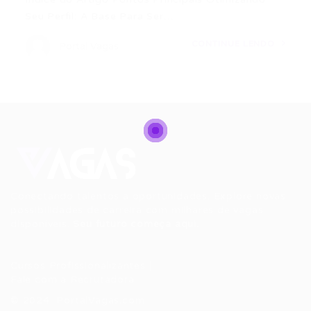
Seu Perfil: A Base Para Ser…
CONTINUE LENDO
Portal Vagas
Conectando talentos a oportunidades. Explore novas
possibilidades de carreira com milhares de vagas
disponíveis.
Seu futuro começa aqui.
Cursos Profissionalizantes
|
Fale com a Recrutadora
© 2024 PortalVagas.com