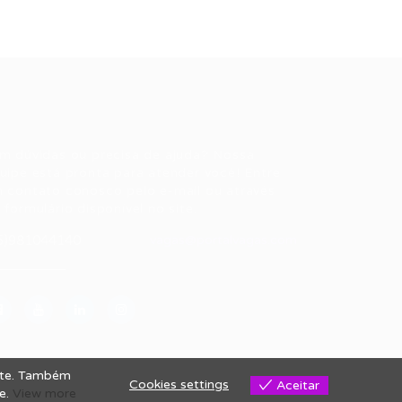
ale conosco
m dúvidas ou precisa de ajuda? Nossa
uipe está pronta para atender você! Entre
 contato conosco pelo e-mail ou através
 formulário disponível no site.
5)981044140
vagas@portalvagas.com
site. Também
Cookies settings
Aceitar
se.
View more