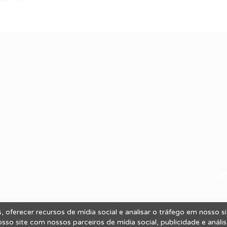
Recrutador /
Candidatos /
F
Empresas
Vagas
Te
eq
Pacote de Vagas
Sobre nós
ore
em
es
Pacote de Currículos
Fale Conosco
do
i.
Enviar vaga
Encontre sua vaga
(8
Encontre candidados
Minha conta
Perfil da Empresa
Encontre Empresas e
Recrutadores
Gestão de Vagas
Entrar/ Cadastrar
 oferecer recursos de mídia social e analisar o tráfego em nosso 
 Vagas.
so site com nossos parceiros de mídia social, publicidade e análi