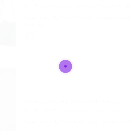
ensino superior
,
Popular
,
tecnico
,
Vendas
Vagas Ceará By Anuncio Vaga – Vendedor exte
Empresa…
Vagas Ceará By Anuncio de Vaga –...
Administrativo
,
Assistente
,
Popular
,
tecnico
Vagas Ceará By Anuncio de Vaga – Assistente 