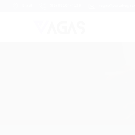
Brasil
(85) 98104-4139
vagas@portalvagas