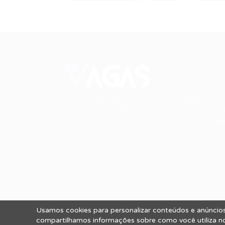
Conectando talentos a oportunidades. Expl
novas possibilidades de carreira com milhar
de vagas disponíveis.
Seu futuro começa aqu
Cursos Profissionalizantes
|
Fale com a Recrutadora
© 2024 PortalVagas.com
Usamos cookies para personalizar conteúdos e anúncios,
Todos os direitos reservados © 2012 Portal
compartilhamos informações sobre como você utiliza nos