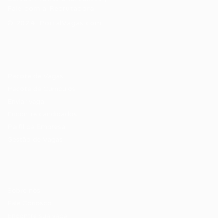
Fale com a Recrutadora
© 2024 PortalVagas.com
Recrutador / Empresas
Pacote de Vagas
Pacote de Currículos
Enviar vaga
Encontre candidados
Perfil da Empresa
Gestão de Vagas
Candidatos / Vagas
Sobre nós
Fale Conosco
Encontre sua vaga