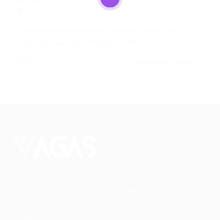
Analista de Testes
03/03/2017
0 Comentários
A Redeinova Tecnologia seleciona para fazer
parte do seu time: ANALISTA DE…
CONTINUE LENDO
Conectando talentos a oportunidades. Explore novas
possibilidades de carreira com milhares de vagas
disponíveis.
Seu futuro começa aqui.
Cursos Profissionalizantes
|