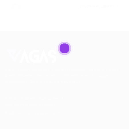
CONTINUE LENDO
Conectando talentos a oportunidades. Explore novas
possibilidades de carreira com milhares de vagas
disponíveis.
Seu futuro começa aqui.
Cursos Profissionalizantes
|
Fale com a Recrutadora
© 2024 PortalVagas.com