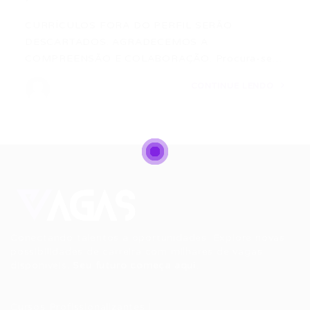
CURRÍCULOS FORA DO PERFIL SERÃO
DESCARTADOS. AGRADECEMOS A
COMPREENSÃO E COLABORAÇÃO. Procura-se…
CONTINUE LENDO
Conectando talentos a oportunidades. Explore novas
possibilidades de carreira com milhares de vagas
disponíveis.
Seu futuro começa aqui.
Cursos Profissionalizantes
|