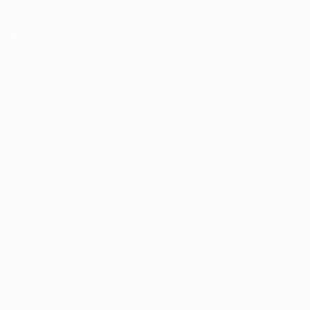
Cursos Profissionalizantes
|
Fale com a Recrutadora
© 2024 PortalVagas.com
Recrutador / Empresas
Pacote de Vagas
Pacote de Currículos
Enviar vaga
Encontre candidados
Perfil da Empresa
Gestão de Vagas
Candidatos / Vagas
Sobre nós
Fale Conosco