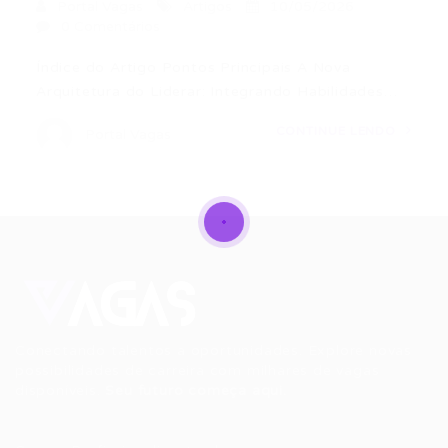
Portal Vagas
Artigos
10/05/2026
0 Comentários
Índice do Artigo Pontos Principais A Nova
Arquitetura do Liderar: Integrando Habilidades…
CONTINUE LENDO
Portal Vagas
Conectando talentos a oportunidades. Explore novas
possibilidades de carreira com milhares de vagas
disponíveis.
Seu futuro começa aqui.