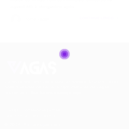
Agesul MS é obrigatório após…
CONTINUE LENDO
Portal Vagas
Conectando talentos a oportunidades. Explore novas
possibilidades de carreira com milhares de vagas
disponíveis.
Seu futuro começa aqui.
Cursos Profissionalizantes
|
Fale com a Recrutadora
© 2024 PortalVagas.com