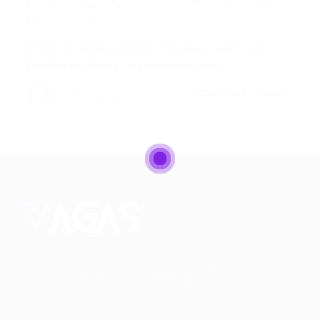
Portal Vagas
Concursos
27/05/2026
0 Comentários
Índice do Artigo Pontos Principais Avanço na
Escolha da Banca Organizadora Vagas…
CONTINUE LENDO
Portal Vagas
Conectando talentos a oportunidades. Explore novas
possibilidades de carreira com milhares de vagas
disponíveis.
Seu futuro começa aqui.