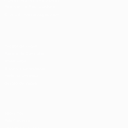
Cursos Profissionalizantes
|
Fale com a Recrutadora
© 2024 PortalVagas.com
Recrutador / Empresas
Pacote de Vagas
Pacote de Currículos
Enviar vaga
Encontre candidados
Perfil da Empresa
Gestão de Vagas
Candidatos / Vagas
Sobre nós
Fale Conosco