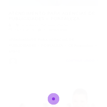
ATENDIMENTO PARA AGENCIAS DE
PUBLICIDADES – FORTALEZA...
atendente
,
Fortaleza
,
Outras
15/03/2016
0 Comentários
ATENDIMENTO PARA AGENCIAS DE
PUBLICIDADES – FORTALEZA – CE Requisitos: –
Ensino…
CONTINUE LENDO