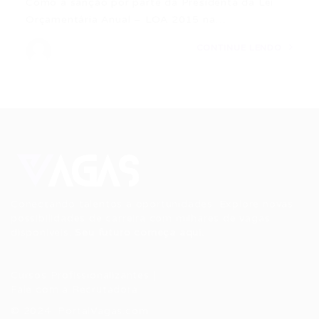
Como a sanção por parte da Presidenta da Lei
Orçamentária Anual – LOA 2015 na…
CONTINUE LENDO
Conectando talentos a oportunidades. Explore novas
possibilidades de carreira com milhares de vagas
disponíveis.
Seu futuro começa aqui.
Cursos Profissionalizantes
|
Fale com a Recrutadora
© 2024 PortalVagas.com