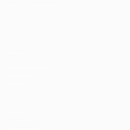
Fale com a Recrutadora
© 2024 PortalVagas.com
Recrutador / Empresas
Pacote de Vagas
Pacote de Currículos
Enviar vaga
Encontre candidados
Perfil da Empresa
Gestão de Vagas
Candidatos / Vagas
Sobre nós
Fale Conosco
Encontre sua vaga