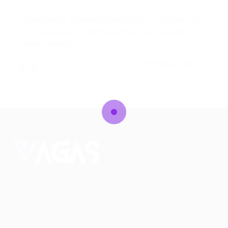
ASSISTENTE ADMINISTRATIVOO – FORTALEZA
– CE Assistente Administrativo Escolaridade:
Curso Técnico ou…
CONTINUE LENDO
Conectando talentos a oportunidades. Explore novas
possibilidades de carreira com milhares de vagas
disponíveis.
Seu futuro começa aqui.
Cursos Profissionalizantes
|