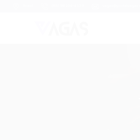
Brasil
(85) 98104-4139
vagas@portalvagas