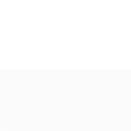
os no DF...
0 Comentários
rçamentária e perspectivas para
CONTINUE LENDO
ale conosco
m dúvidas ou precisa de ajuda? Nossa
uipe está pronta para atender você! Entre
 contato conosco pelo e-mail ou através
 formulário disponível no site.
5)981044140
vagas@portalvagas.com