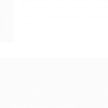
Aprovação da LDO impulsiona concurs
Portal Vagas
Concursos
01/07/2026
Índice do Artigo Pontos Principais Conjuntura o
concursos no…
Portal Vagas
Recrutador /
Candidatos /
F
Empresas
Vagas
Te
eq
Pacote de Vagas
Sobre nós
ore
em
es
Pacote de Currículos
Fale Conosco
do
i.
Enviar vaga
Encontre sua vaga
(8
Encontre candidados
Minha conta