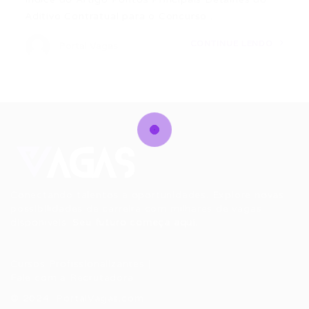
Aditivo Contratual para o Concurso…
CONTINUE LENDO
Portal Vagas
Conectando talentos a oportunidades. Explore novas
possibilidades de carreira com milhares de vagas
disponíveis.
Seu futuro começa aqui.
Cursos Profissionalizantes
|
Fale com a Recrutadora
© 2024 PortalVagas.com