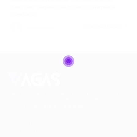
Correção Preliminar das Provas A Assembleia
Legislativa…
CONTINUE LENDO
Portal Vagas
Conectando talentos a oportunidades. Explore novas
possibilidades de carreira com milhares de vagas
disponíveis.
Seu futuro começa aqui.
Cursos Profissionalizantes
|
Fale com a Recrutadora