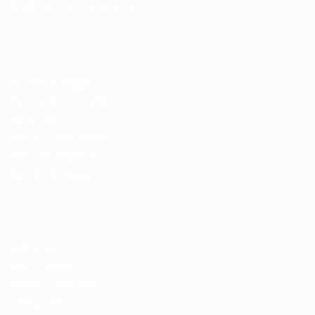
© 2024 PortalVagas.com
Recrutador / Empresas
Pacote de Vagas
Pacote de Currículos
Enviar vaga
Encontre candidados
Perfil da Empresa
Gestão de Vagas
Candidatos / Vagas
Sobre nós
Fale Conosco
Encontre sua vaga
Minha conta