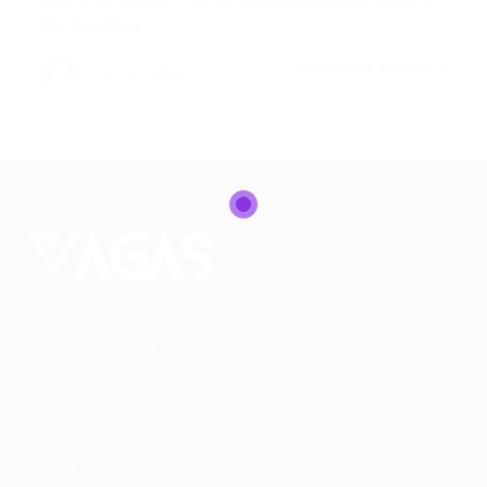
RH: Desafios…
CONTINUE LENDO
Portal Vagas
Conectando talentos a oportunidades. Explore novas
possibilidades de carreira com milhares de vagas
disponíveis.
Seu futuro começa aqui.
Cursos Profissionalizantes
|
Fale com a Recrutadora
© 2024 PortalVagas.com