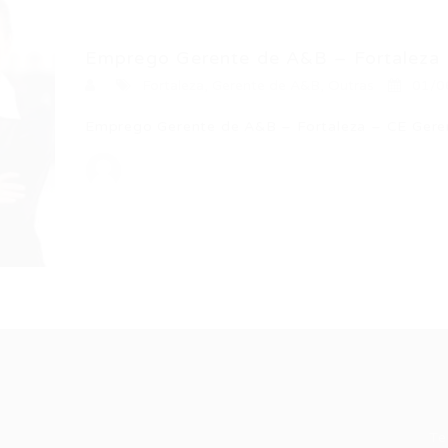
Emprego Gerente de A&B – Fortaleza –
Fortaleza
,
Gerente de A&B
,
Outras
01/0
Emprego Gerente de A&B – Fortaleza – CE Ger
Recrutador /
Candidatos /
F
Empresas
Vagas
Te