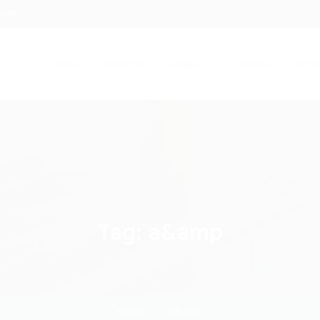
.com
Início
Serviços
Artigos
Contato
Entra
Tag:
a&amp
Home
a&amp