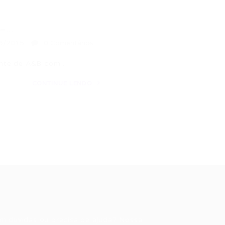
...
6/2015
0 Comentários
ente de A&B com…
CONTINUE LENDO
ale conosco
m dúvidas ou precisa de ajuda? Nossa