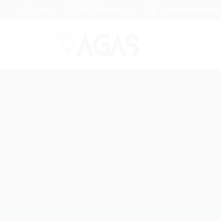
Brasil
(85) 98104-4139
vagas@portalvagas