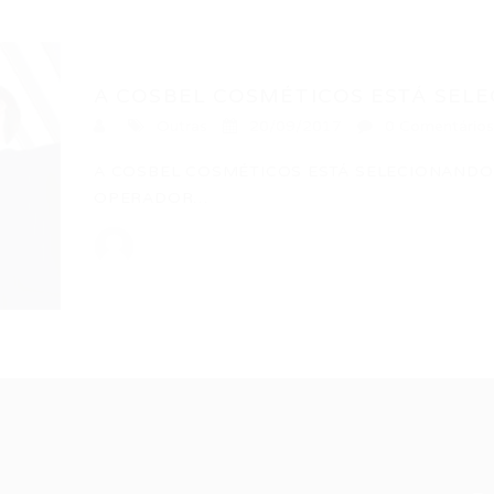
A COSBEL COSMÉTICOS ESTÁ SELE
Outras
20/09/2017
0 Comentários
A COSBEL COSMÉTICOS ESTÁ SELECIONANDO
OPERADOR…
Recrutador /
Candidatos /
F
Empresas
Vagas