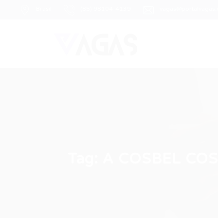
Brasil
(85) 98104-4139
vagas@portalvagas
Tag:
A COSBEL CO