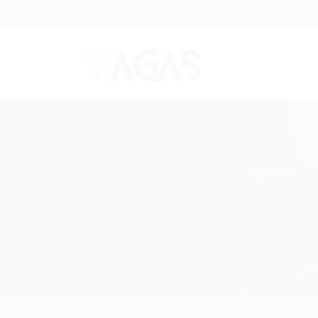
Brasil
(85) 98104-4139
vagas@portalvagas