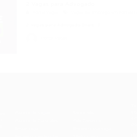
2 Vagas para Advogado
Portal Vagas
Vagas de Emprego em Fortalez
2 Vagas para Advogado (mais…)
Portal Vagas
Recrutador /
Candidatos /
F
Empresas
Vagas
Te
eq
Pacote de Vagas
Sobre nós
ore
em
es
Pacote de Currículos
Fale Conosco
do
i.
Enviar vaga
Encontre sua vaga
(8
Encontre candidados
Minha conta