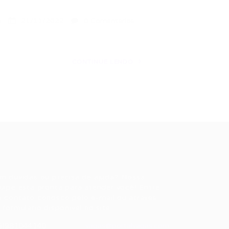
a
21/11/2022
0 Comentários
CONTINUE LENDO
ale conosco
m dúvidas ou precisa de ajuda? Nossa
uipe está pronta para atender você! Entre
 contato conosco pelo e-mail ou através
 formulário disponível no site.
5)981044140
vagas@portalvagas.com