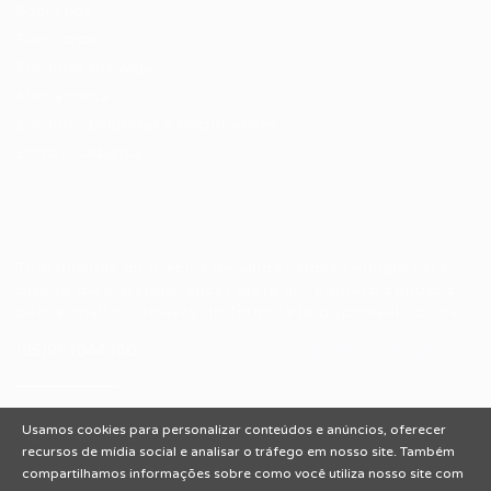
Sobre nós
Fale Conosco
Encontre sua vaga
Minha conta
Encontre Empresas e Recrutadores
Entrar/ Cadastrar
Fale conosco
Tem dúvidas ou precisa de ajuda? Nossa equipe está
pronta para atender você! Entre em contato conosco
pelo e-mail ou através do formulário disponível no site.
(85)981044140
vagas@portalvagas.com
Usamos cookies para personalizar conteúdos e anúncios, oferecer
recursos de mídia social e analisar o tráfego em nosso site. Também
compartilhamos informações sobre como você utiliza nosso site com