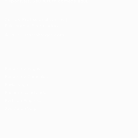
disponíveis.
Seu futuro começa aqui.
Cursos Profissionalizantes
|
Fale com a Recrutadora
© 2024 PortalVagas.com
Recrutador / Empresas
Pacote de Vagas
Pacote de Currículos
Enviar vaga
Encontre candidados
Perfil da Empresa
Gestão de Vagas
Candidatos / Vagas