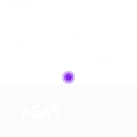
(estágio)
01 VAGA – WEB DEVELOPER (estágio)
30/05/2017
0 Comentários
01 VAGA – WEB DEVELOPER (estágio)
REQUISITOS: Conhecimento em Photoshop, Java,
PHP…
CONTINUE LENDO
Conectando talentos a oportunidades. Explore novas
possibilidades de carreira com milhares de vagas