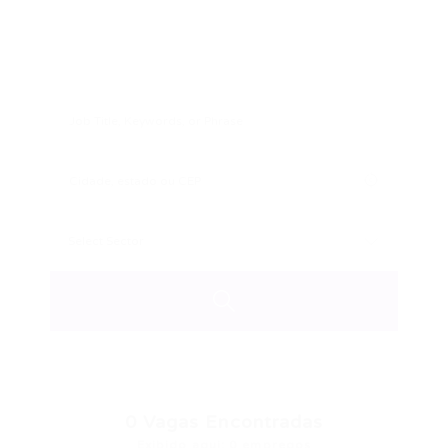
0
Vagas Encontradas
Exibido aqui: 0 empregos