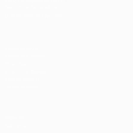
Cursos Profissionalizantes
|
Fale com a Recrutadora
© 2024 PortalVagas.com
Recrutador / Empresas
Pacote de Vagas
Pacote de Currículos
Enviar vaga
Encontre candidados
Perfil da Empresa
Gestão de Vagas
Candidatos / Vagas
Sobre nós
Fale Conosco