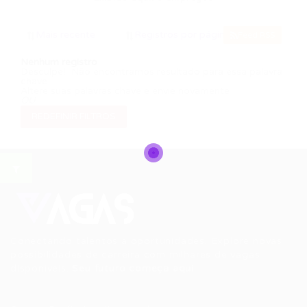
Feed RSS
Nenhum registro
Desculpe! Não encontramos resultado para essa palavra
chave
Altere suas palavras chave e envie novamente
OU
REDEFINIR FILTROS
Conectando talentos a oportunidades. Explore novas
possibilidades de carreira com milhares de vagas
disponíveis.
Seu futuro começa aqui.