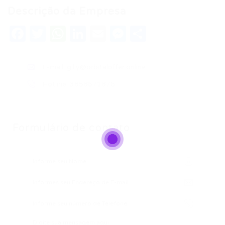
Descrição da Empresa
Facebook
Twitter
WhatsApp
LinkedIn
Email
Messenger
Share
E-mail:
gilly@orbitaloffer.online
Hotline: 3858671876
Formulário de contato