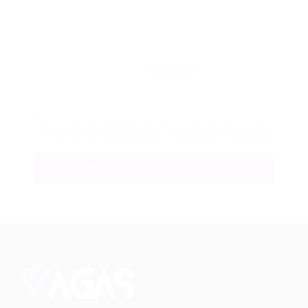
Recarregar
Ao clicar na caixa de seleção, você concorda com
nossos
Termos e Condições
e
Política de Privacidade