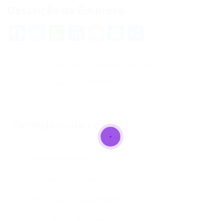
Descrição da Empresa
Facebook
Twitter
WhatsApp
LinkedIn
Email
Messenger
Share
E-mail:
caahciqueira97@gmail.com
Hotline: +5547 98881-4119
Formulário de contato