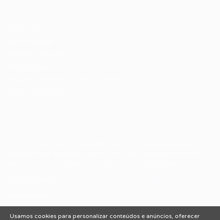
Candidatos / Vagas
Sobre nós
Fale Conosco
Encontre sua vaga
Minha conta
Encontre Empresas e Recrutadores
Entrar/ Cadastrar
Fale conosco
Tem dúvidas ou precisa de ajuda? Nossa equipe está
pronta para atender você! Entre em contato conosco
pelo e-mail ou através do formulário disponível no site.
(85)981044140
vagas@portalvagas.com
Usamos cookies para personalizar conteúdos e anúncios, oferecer