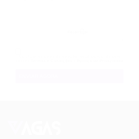
Recarregar
Ao clicar na caixa de seleção, você concorda com
nossos
Termos e Condições
e
Política de Privacidade