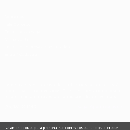
Candidatos / Vagas
Sobre nós
Fale Conosco
Encontre sua vaga
Minha conta
Encontre Empresas e Recrutadores
Entrar/ Cadastrar
Fale conosco
Tem dúvidas ou precisa de ajuda? Nossa equipe está
pronta para atender você! Entre em contato conosco
pelo e-mail ou através do formulário disponível no site.
(85)981044140
vagas@portalvagas.com
Usamos cookies para personalizar conteúdos e anúncios, oferecer