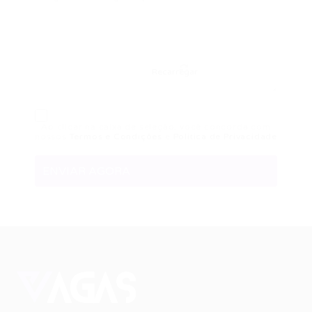
Recarregar
Ao clicar na caixa de seleção, você concorda com
nossos
Termos e Condições
e
Política de Privacidade