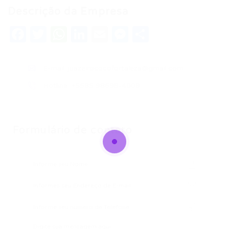
Descrição da Empresa
Facebook
Twitter
WhatsApp
LinkedIn
Email
Messenger
Share
E-mail:
juazeirococofortaleza@gmail.com
Hotline: +5585 98698-4008
Formulário de contato