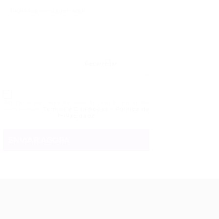
Recarregar
Ao clicar na caixa de seleção, você concorda
com nossos
Termos e Condições
e
Política de
Privacidade
ale conosco