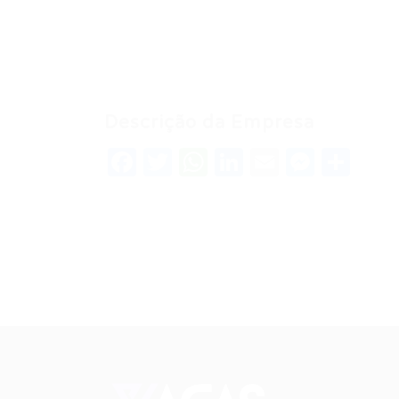
Descrição da Empresa
Facebook
Twitter
WhatsApp
LinkedIn
Email
Messe
Sha