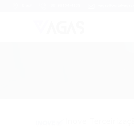
Brasil
(85) 98104-4139
vagas@portalvagas
Inove Terceirizaç