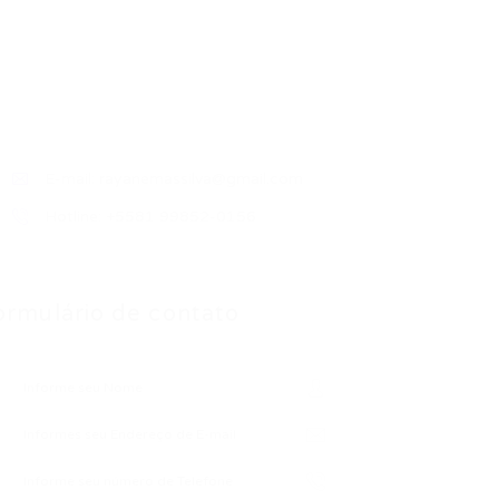
E-mail:
rayanemassilva@gmail.com
Hotline: +5581 99852-0156
ormulário de contato