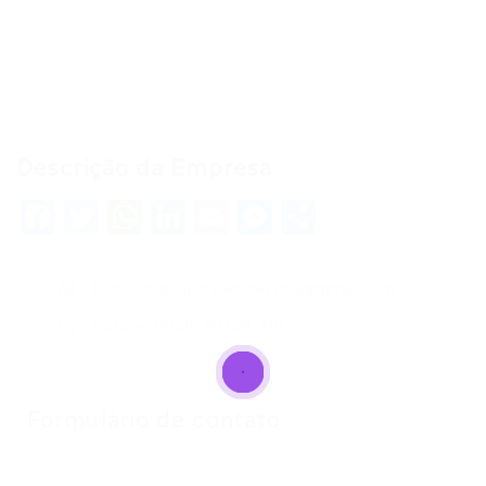
Descrição da Empresa
Facebook
Twitter
WhatsApp
LinkedIn
Email
Messenger
Share
E-mail:
gdp.gestaodepessoas@gmail.com
Hotline: +5585 99106-4913
Formulário de contato