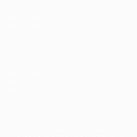
Enviar vaga
Encontre candidados
Perfil da Empresa
Gestão de Vagas
Candidatos / Vagas
Sobre nós
Fale Conosco
Encontre sua vaga
Minha conta
Encontre Empresas e Recrutadores
Entrar/ Cadastrar
Fale conosco
Tem dúvidas ou precisa de ajuda? Nossa equipe está
pronta para atender você! Entre em contato conosco