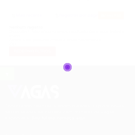
Feed RSS
Nenhum registro
Desculpe! Não encontramos resultado para essa palavra
chave
Altere suas palavras chave e envie novamente
OU
REDEFINIR FILTROS
Conectando talentos a oportunidades. Explore novas
possibilidades de carreira com milhares de vagas
disponíveis.
Seu futuro começa aqui.