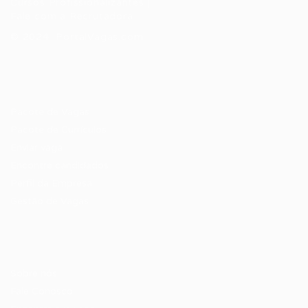
Cursos Profissionalizantes
|
Fale com a Recrutadora
© 2024 PortalVagas.com
Recrutador / Empresas
Pacote de Vagas
Pacote de Currículos
Enviar vaga
Encontre candidados
Perfil da Empresa
Gestão de Vagas
Candidatos / Vagas
Sobre nós
Fale Conosco