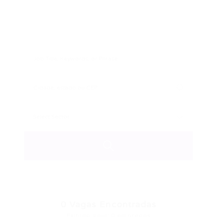
0
Vagas Encontradas
Exibido aqui: 0 empregos