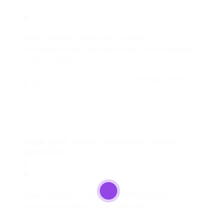
Portal Vagas
08/07/2026
0 Comentários
Jovem aprendiz Empresa: GrupoSC
Distribuidora de Medicamentos Local: Varginha
– Minas Gerais…
CONTINUE LENDO
Portal Vagas
Vaga para Jovem Aprendiz Jovem
Aprendiz –...
Portal Vagas
30/05/2026
0 Comentários
Jovem Aprendiz – Varginha/MG Empresa: CiX |
Citizen Experience Local: Varginha -…